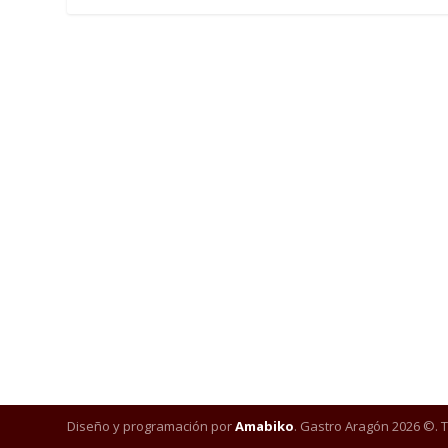
Diseño y programación por
Amabiko
. Gastro Aragón 2026 ©. 