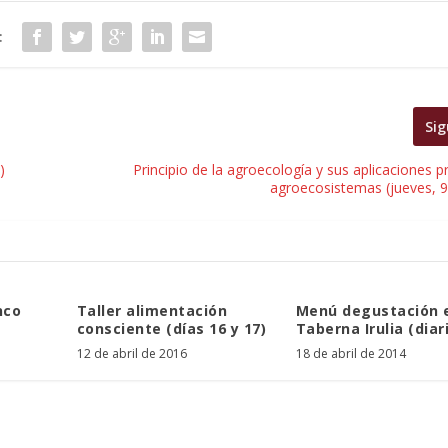
:
Sig
)
Principio de la agroecología y sus aplicaciones p
agroecosistemas (jueves, 
nco
Taller alimentación
Menú degustación 
consciente (días 16 y 17)
Taberna Irulia (diar
12 de abril de 2016
18 de abril de 2014