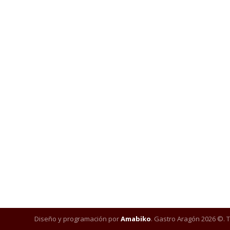
Diseño y programación por
Amabiko
. Gastro Aragón 2026 ©. 