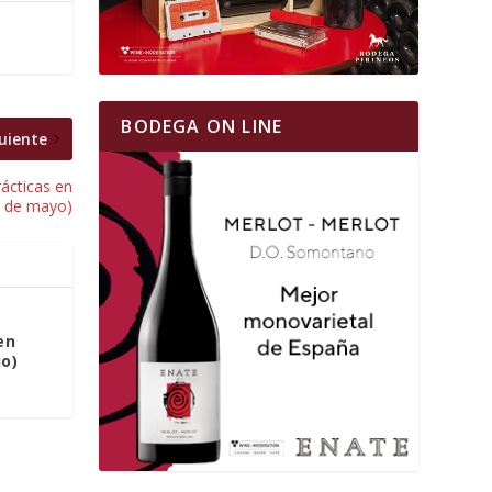
BODEGA ON LINE
uiente
rácticas en
9 de mayo)
en
io)