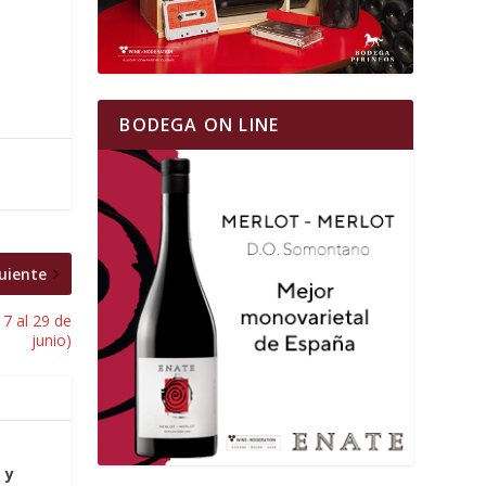
BODEGA ON LINE
uiente
7 al 29 de
junio)
 y