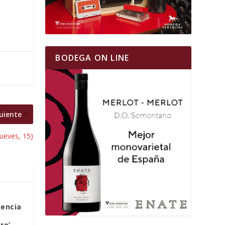
BODEGA ON LINE
uiente
jueves, 15)
iencia
ro’