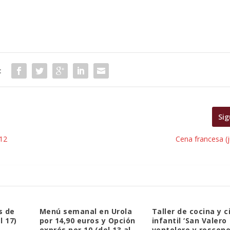
:
Sig
 12
Cena francesa (
s de
Menú semanal en Urola
Taller de cocina y c
l 17)
por 14,90 euros y Opción
infantil ‘San Valero
exprés por 10 (del 13 al
ventolero y roscone