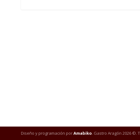
Diseño y programación por
Amabiko
. Gastro Aragón 2026 ©. 