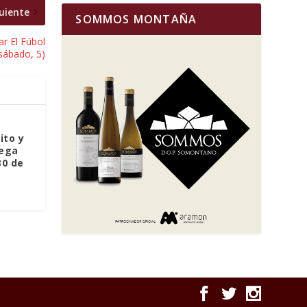
uiente
SOMMOS MONTAÑA
r El Fúbol
(sábado, 5)
ito y
dega
30 de