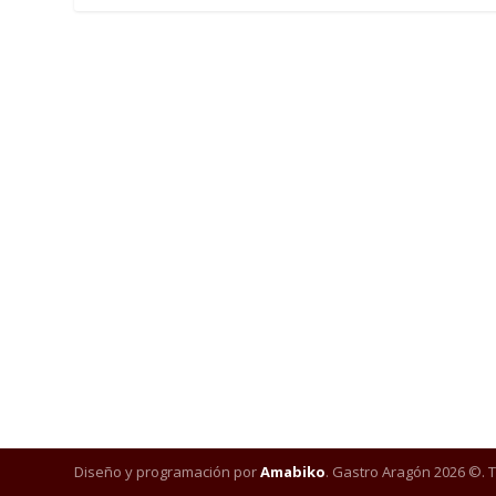
Diseño y programación por
Amabiko
. Gastro Aragón 2026 ©. 