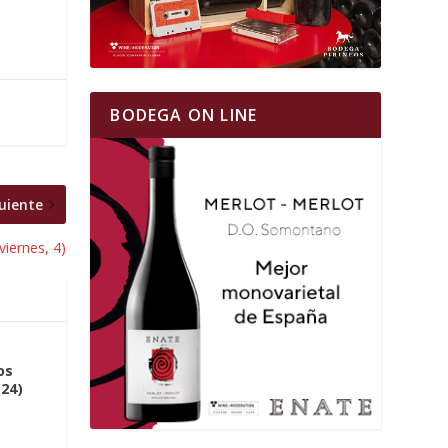
BODEGA ON LINE
uiente
viernes, 4)
os
 24)