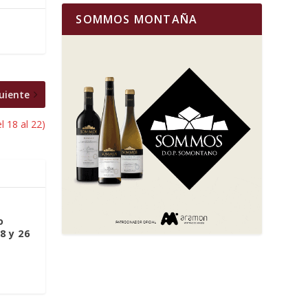
SOMMOS MONTAÑA
uiente
l 18 al 22)
o
8 y 26