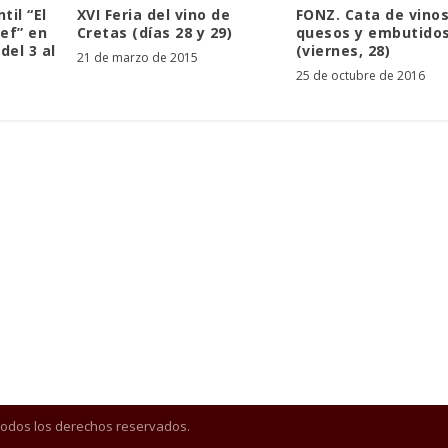
il “El
XVI Feria del vino de
FONZ. Cata de vinos
ef” en
Cretas (días 28 y 29)
quesos y embutido
del 3 al
(viernes, 28)
21 de marzo de 2015
25 de octubre de 2016
Todos los derechos reservados.