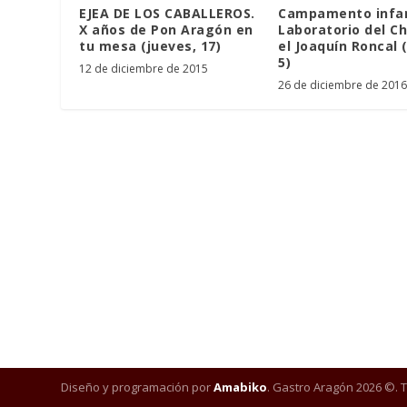
EJEA DE LOS CABALLEROS.
Campamento infant
X años de Pon Aragón en
Laboratorio del Ch
tu mesa (jueves, 17)
el Joaquín Roncal (
5)
12 de diciembre de 2015
26 de diciembre de 2016
Diseño y programación por
Amabiko
. Gastro Aragón 2026 ©. 