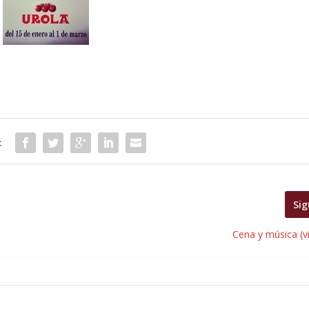
:
Sig
Cena y música (v