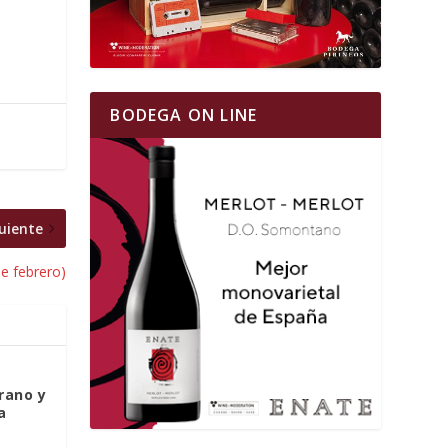
BODEGA ON LINE
uiente
de febrero)
rano y
a