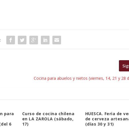
:
Sig
Cocina para abuelos y nietos (viernes, 14, 21 y 28 
n para
Curso de cocina chilena
HUESCA. Feria de ve
en LA ZAROLA (sábado,
de cerveza artesan
(del 6
17)
(días 30 y 31)