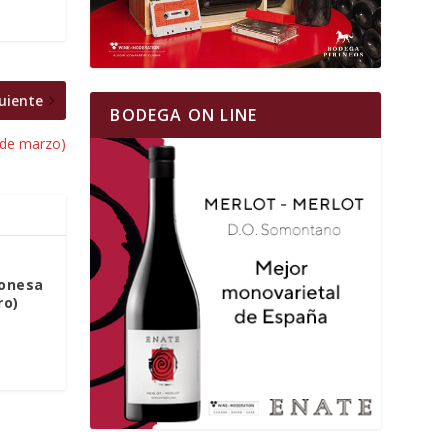
uiente
BODEGA ON LINE
3 de marzo)
ponesa
ro)