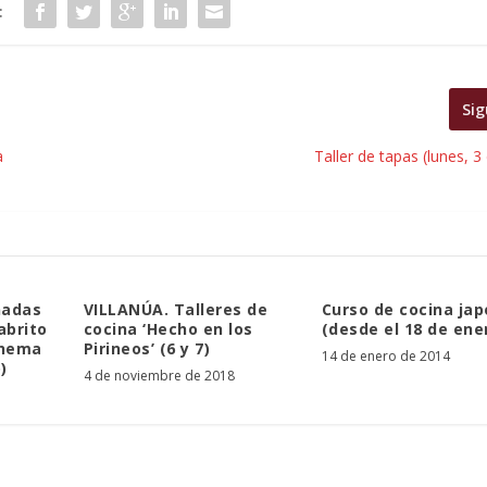
:
Sig
a
Taller de tapas (lunes, 
nadas
VILLANÚA. Talleres de
Curso de cocina ja
abrito
cocina ‘Hecho en los
(desde el 18 de ene
Chema
Pirineos’ (6 y 7)
14 de enero de 2014
)
4 de noviembre de 2018