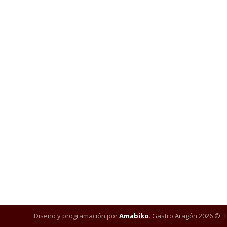
Diseño y programación por
Amabiko
. Gastro Aragón 2026 ©. 