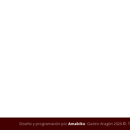
Diseño y programación por
Amabiko
. Gastro Aragón 2026 ©. 