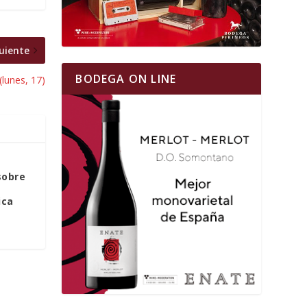
uiente
BODEGA ON LINE
(lunes, 17)
sobre
ica