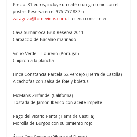
Precio: 31 euros, incluye un café o un gin-tonic con el
postre. Reserva en el 976 757 887 o
zaragoza@tomevinos.com
. La cena consiste en:
Cava Sumarroca Brut Reserva 2011
Carpaccio de Bacalao marinado
Vinho Verde – Loureiro (Portugal)
Chipirón a la plancha
Finca Constancia Parcela 52 Verdejo (Tierra de Castilla)
Alcachofas con salsa de foie y boletus
McManis Zinfandel (California)
Tostada de Jamón Ibérico con aceite Impelte
Pago del Vicario Penta (Tierra de Castilla)
Morcilla de Burgos con su pimiento rojo
Áster One Reserva (Ribera del Duero)