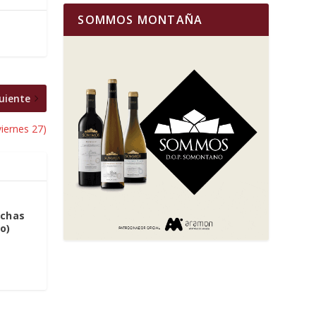
SOMMOS MONTAÑA
uiente
viernes 27)
achas
o)