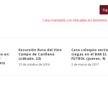
Sig
Cata maridada con Macallan en Beerland (
Excursión Ruta del Vino
Cata coloquio verti
eo en
Campo de Cariñena
ciegas en el BAR EL
r
(sábado, 22)
FÚTBOL (jueves, 9)
es)
15 de octubre de 2016
2 de marzo de 2017