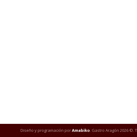
Diseño y programación por
Amabiko
. Gastro Aragón 2026 ©. 