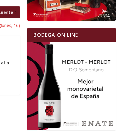
uiente
lunes, 16)
BODEGA ON LINE
cal a