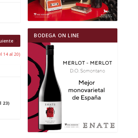
BODEGA ON LINE
uiente
l 14 al 20)
l 23)