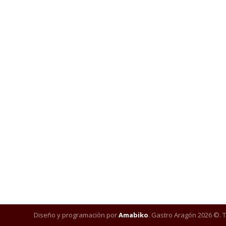
Diseño y programación por
Amabiko
. Gastro Aragón 2026 ©. 