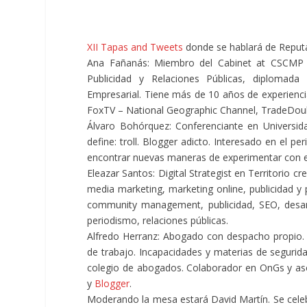
XII Tapas and Tweets
donde se hablará de Reput
Ana Fañanás: Miembro del Cabinet at CSCMP 
Publicidad y Relaciones Públicas, diplomada
Empresarial. Tiene más de 10 años de experienc
FoxTV – National Geographic Channel, TradeDoubl
Álvaro Bohórquez: Conferenciante en Universida
define: troll. Blogger adicto. Interesado en el p
encontrar nuevas maneras de experimentar con el 
Eleazar Santos: Digital Strategist en Territorio c
media marketing, marketing online, publicidad y p
community management, publicidad, SEO, desarro
periodismo, relaciones públicas.
Alfredo Herranz: Abogado con despacho propio. Ár
de trabajo. Incapacidades y materias de seguridad
colegio de abogados. Colaborador en OnGs y aso
y
Blogger
.
Moderando la mesa estará David Martín. Se celebra