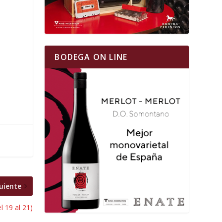
BODEGA ON LINE
uiente
l 19 al 21)