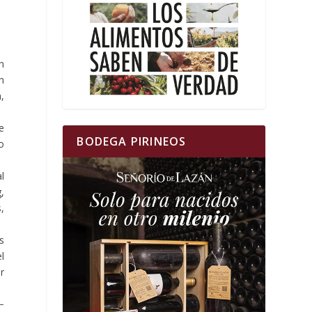
n
n
,
e
BODEGA PIRINEOS
o
al
,
,
s
l
r
−