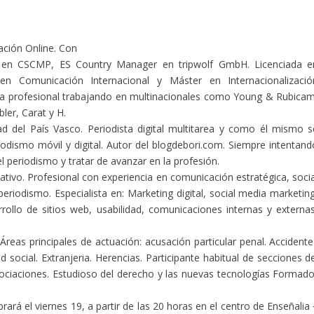
ación Online. Con
en CSCMP, ES Country Manager en tripwolf GmbH. Licenciada e
 en Comunicación Internacional y Máster en Internacionalizació
ia profesional trabajando en multinacionales como Young & Rubicam
er, Carat y H.
d del País Vasco. Periodista digital multitarea y como él mismo s
eriodismo móvil y digital. Autor del blogdebori.com. Siempre intentand
periodismo y tratar de avanzar en la profesión.
reativo. Profesional con experiencia en comunicación estratégica, soci
eriodismo. Especialista en: Marketing digital, social media marketing
llo de sitios web, usabilidad, comunicaciones internas y externas
eas principales de actuación: acusación particular penal. Accidente
 social. Extranjeria. Herencias. Participante habitual de secciones de
ciaciones. Estudioso del derecho y las nuevas tecnologías Formado
rá el viernes 19, a partir de las 20 horas en el centro de Enseñalia 