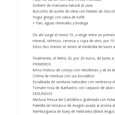
Sorbete de manzana natural al cava
Bizcocho de aceite de oliva con helado de choco
Yogur griego con salsa de toffe
+ Pan, aguas minerales y bodega
De ahí surge el
menú 10,
a elegir entre un prim
mineral, refresco, cerveza o copa de vino, por 10
Estos dos menús se sirven al mediodía de lunes a
Finalmente,
el Menú 20, por 20 euros,
de lunes 
PRIMEROS
Arroz meloso de conejo con rebollones y ali oli d
Crema de merluza con sus bocaditos
Escalibada de verduras naturales con ventresca
Tomate rosa de Barbastro con carpacio de atún r
SEGUNDOS
Merluza fresca del Cantábrico gratinada con holan
Paletilla de ternasco de Aragón asada al aroma
Hamburguesa de buey de Nebraska (Black Angus) 