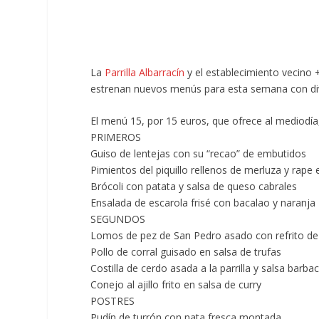
La
Parrilla Albarracín
y el establecimiento vecino 
estrenan nuevos menús para esta semana con dive
El menú 15, por 15 euros,
que ofrece al mediodía,
PRIMEROS
Guiso de lentejas con su “recao” de embutidos
Pimientos del piquillo rellenos de merluza y rape e
Brócoli con patata y salsa de queso cabrales
Ensalada de escarola frisé con bacalao y naranja
SEGUNDOS
Lomos de pez de San Pedro asado con refrito de a
Pollo de corral guisado en salsa de trufas
Costilla de cerdo asada a la parrilla y salsa barba
Conejo al ajillo frito en salsa de curry
POSTRES
Pudín de turrón con nata fresca montada