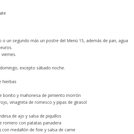
late
ero o un segundo más un postre del Menú 15, además de pan, agua
 euros.
 viernes.
a domingo, excepto sábado noche.
e hierbas
 de bonito y mahonesa de pimiento morrón
ojo, vinagreta de romesco y pipas de girasol
desa de ajo y salsa de piquillos
 de romero con patatas panadera
con medallón de foie y salsa de carne