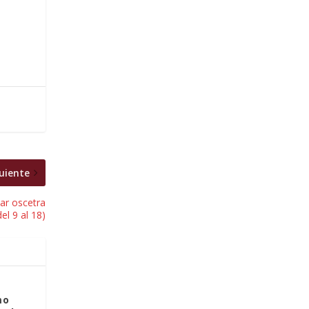
uiente
ar oscetra
del 9 al 18)
mo