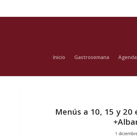
Inicio
Gastrosemana
Agenda
Menús a 10, 15 y 20 e
+Albar
1 diciembr