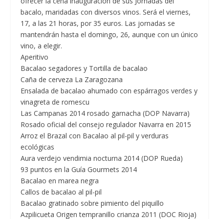
ofrecer la cena inauguración de sus Jornadas del
bacalo, maridadas con diversos vinos. Será el viernes,
17, a las 21 horas, por 35 euros. Las jornadas se
mantendrán hasta el domingo, 26, aunque con un único
vino, a elegir.
Aperitivo
Bacalao segadores y Tortilla de bacalao
Caña de cerveza La Zaragozana
Ensalada de bacalao ahumado con espárragos verdes y
vinagreta de romescu
Las Campanas 2014 rosado garnacha (DOP Navarra)
Rosado oficial del consejo regulador Navarra en 2015
Arroz el Brazal con Bacalao al pil-pil y verduras
ecológicas
Aura verdejo vendimia nocturna 2014 (DOP Rueda)
93 puntos en la Guía Gourmets 2014
Bacalao en marea negra
Callos de bacalao al pil-pil
Bacalao gratinado sobre pimiento del piquillo
Azpilicueta Origen tempranillo crianza 2011 (DOC Rioja)