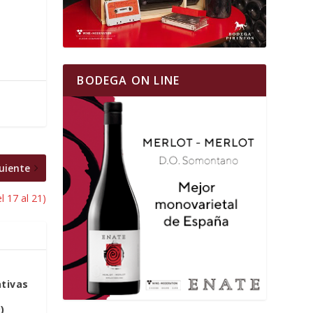
BODEGA ON LINE
uiente
 17 al 21)
ativas
)