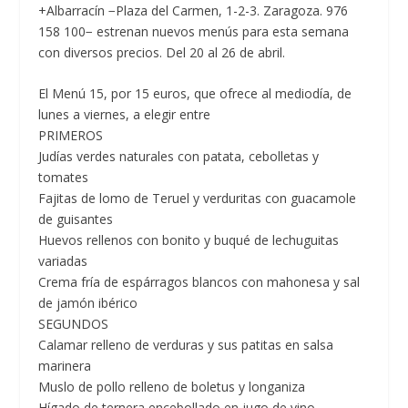
+Albarracín −Plaza del Carmen, 1-2-3. Zaragoza. 976
158 100− estrenan nuevos menús para esta semana
con diversos precios. Del 20 al 26 de abril.
El
Menú 15, por 15 euros,
que ofrece al mediodía, de
lunes a viernes, a elegir entre
PRIMEROS
Judías verdes naturales con patata, cebolletas y
tomates
Fajitas de lomo de Teruel y verduritas con guacamole
de guisantes
Huevos rellenos con bonito y buqué de lechuguitas
variadas
Crema fría de espárragos blancos con mahonesa y sal
de jamón ibérico
SEGUNDOS
Calamar relleno de verduras y sus patitas en salsa
marinera
Muslo de pollo relleno de boletus y longaniza
Hígado de ternera encebollado en jugo de vino