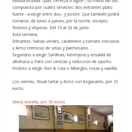
bebida incluida –pan, cerveza o agua−, su menú del día,
compuesto por cuatro servicios: dos entrantes plato
fuerte −a elegir entre dos− y postre. Que también podrá
tomarse, de lunes a jueves, por la noche, excepto
festivos y vísperas. Del 15 al 20 de junio.
Esta semana:
Entrantes: Vainas verdes, carabinero y tomate concasse
y Arroz cremoso de setas y parmesano.
Segundos a elegir: Sardinas, berenjena y ensalda de
albahaca o Pato con cerezas y reduccion de oporto.
Postres a elegir: Ron & cola o Alberges, rosas y vainilla.
Los viernes,
Steak tartar y Arroz con bogavante,
por 25
euros.
Menú estrella, por 30 euros