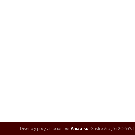
Diseño y programación por
Amabiko
. Gastro Aragón 2026 ©. 