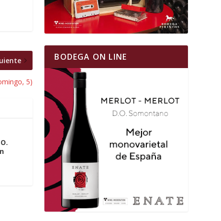
BODEGA ON LINE
uiente
omingo, 5)
O.
án