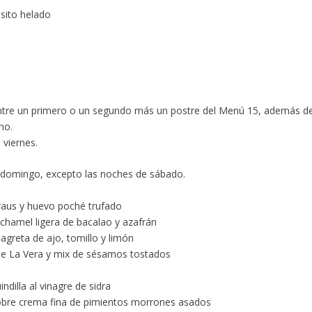
sito helado
entre un primero o un segundo más un postre del Menú 15, además d
no.
 viernes.
 domingo, excepto las noches de sábado.
Graus y huevo poché trufado
chamel ligera de bacalao y azafrán
n vinagreta de ajo, tomillo y limón
 La Vera y mix de sésamos tostados
dilla al vinagre de sidra
 sobre crema fina de pimientos morrones asados