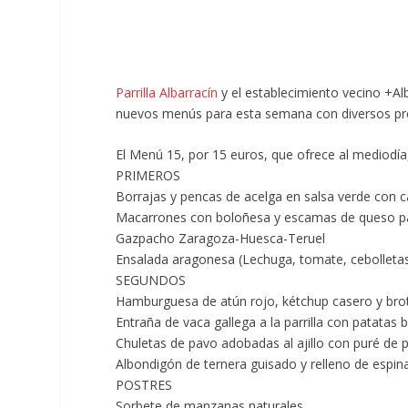
Parrilla Albarracín
y el establecimiento vecino +Al
nuevos menús para esta semana con diversos prec
El
Menú 15, por 15 euros,
que ofrece al mediodía, 
PRIMEROS
Borrajas y pencas de acelga en salsa verde con 
Macarrones con boloñesa y escamas de queso 
Gazpacho Zaragoza-Huesca-Teruel
Ensalada aragonesa (Lechuga, tomate, cebolleta
SEGUNDOS
Hamburguesa de atún rojo, kétchup casero y brot
Entraña de vaca gallega a la parrilla con patatas 
Chuletas de pavo adobadas al ajillo con puré de 
Albondigón de ternera guisado y relleno de espin
POSTRES
Sorbete de manzanas naturales