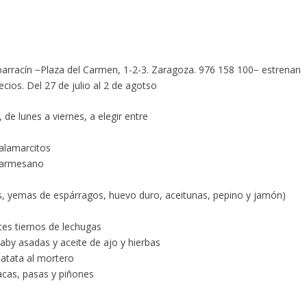
barracín −Plaza del Carmen, 1-2-3. Zaragoza. 976 158 100− estrenan
ios. Del 27 de julio al 2 de agotso
de lunes a viernes, a elegir entre
calamarcitos
parmesano
s, yemas de espárragos, huevo duro, aceitunas, pepino y jamón)
es tiernos de lechugas
baby asadas y aceite de ajo y hierbas
patata al mortero
acas, pasas y piñones