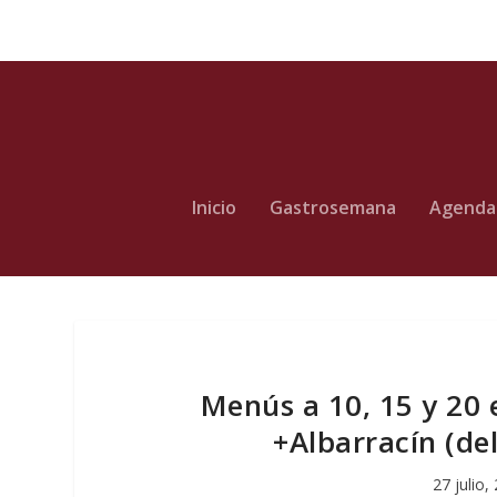
Inicio
Gastrosemana
Agenda
Menús a 10, 15 y 20 e
+Albarracín (del
27 julio,