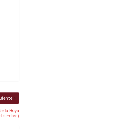
uiente
e la Hoya
 diciembre)