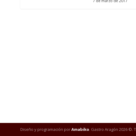
7 de marzo de 2017
Diseño y programación por
Amabiko
. Gastro Aragón 2026 ©. 