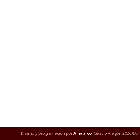
Diseño y programación por
Amabiko
. Gastro Aragón 2026 ©. 