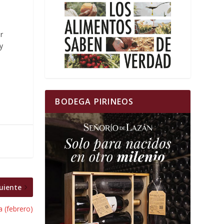
r
y
BODEGA PIRINEOS
uiente
 (febrero)