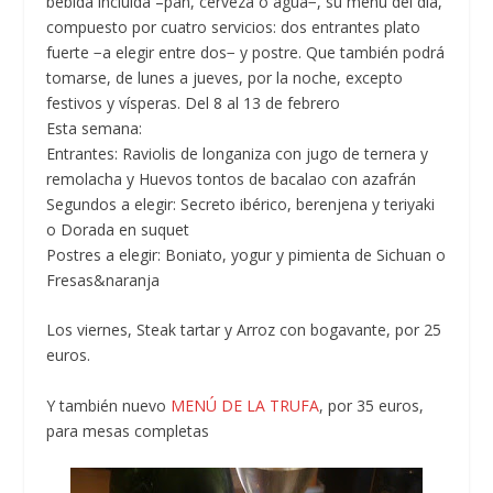
bebida incluida –pan, cerveza o agua−, su menú del día,
compuesto por cuatro servicios: dos entrantes plato
fuerte −a elegir entre dos− y postre. Que también podrá
tomarse, de lunes a jueves, por la noche, excepto
festivos y vísperas. Del 8 al 13 de febrero
Esta semana:
Entrantes: Raviolis de longaniza con jugo de ternera y
remolacha y Huevos tontos de bacalao con azafrán
Segundos a elegir: Secreto ibérico, berenjena y teriyaki
o Dorada en suquet
Postres a elegir: Boniato, yogur y pimienta de Sichuan o
Fresas&naranja
Los viernes,
Steak tartar y Arroz con bogavante,
por 25
euros.
Y también nuevo
MENÚ DE LA TRUFA
,
por 35 euros,
para mesas completas