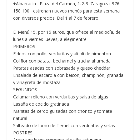
+Albarracín −Plaza del Carmen, 1-2-3. Zaragoza. 976
158 100− estrenan nuevos menús para esta semana
con diversos precios. Del 1 al 7 de febrero.
El
Menú 15, por 15 euros,
que ofrece al mediodía, de
lunes a viernes jueves, a elegir entre:
PRIMEROS
Fideos con pollo, verduritas y ali oli de pimentón
Coliflor con patata, bechamel y trucha ahumada
Patatas asadas con sobrasada y queso cheddar
Ensalada de escarola con beicon, champiñón, granada
y vinagreta de mostaza
SEGUNDOS
Calamar relleno con verduritas y salsa de algas
Lasaña de cocido gratinada
Manitas de cerdo guisadas con chorizo y tomate
natural
Salteado de lomo de Teruel con verduritas y setas
POSTRES
Arroz con leche cremoso al estilo asturiano