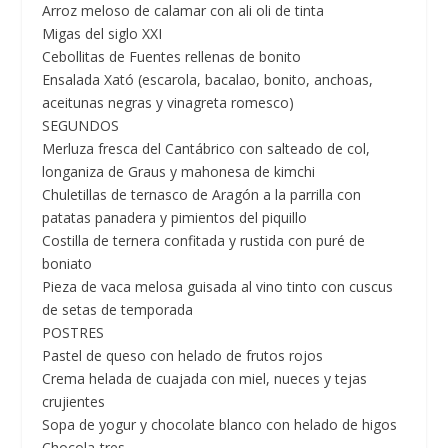
Arroz meloso de calamar con ali oli de tinta
Migas del siglo XXI
Cebollitas de Fuentes rellenas de bonito
Ensalada Xató (escarola, bacalao, bonito, anchoas,
aceitunas negras y vinagreta romesco)
SEGUNDOS
Merluza fresca del Cantábrico con salteado de col,
longaniza de Graus y mahonesa de kimchi
Chuletillas de ternasco de Aragón a la parrilla con
patatas panadera y pimientos del piquillo
Costilla de ternera confitada y rustida con puré de
boniato
Pieza de vaca melosa guisada al vino tinto con cuscus
de setas de temporada
POSTRES
Pastel de queso con helado de frutos rojos
Crema helada de cuajada con miel, nueces y tejas
crujientes
Sopa de yogur y chocolate blanco con helado de higos
Chocola-tres