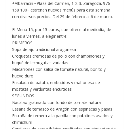
+Albarracín −Plaza del Carmen, 1-2-3. Zaragoza. 976
158 100− estrenan nuevos menús para esta semana
con diversos precios. Del 29 de febrero al 6 de marzo.
El
Menú 15, por 15 euros,
que ofrece al mediodía, de
lunes a viernes, a elegir entre:
PRIMEROS
Sopa de ajo tradicional aragonesa
Croquetas cremosas de pollo con champiñones y
buqué de lechuguitas variadas
Macarrones con salsa de tomate natural, bonito y
huevo duro
Ensalada de patata, embutidos y mahonesa de
mostaza y verduritas encurtidas
SEGUNDOS
Bacalao gratinado con fondo de tomate natural
Lasaña de ternasco de Aragón con espinacas y pasas
Entraña de ternera a la parrilla con patatines asados y
chimichurri
Carrilleras de cerdo ibérico confitadas con pimientos del