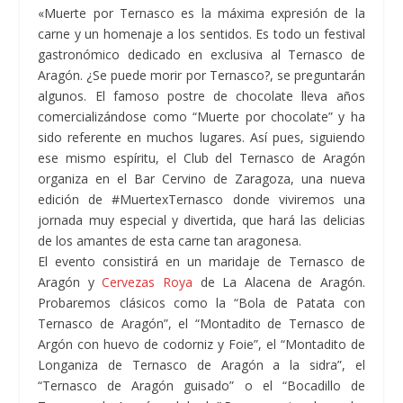
«Muerte por Ternasco es la máxima expresión de la
carne y un homenaje a los sentidos. Es todo un festival
gastronómico dedicado en exclusiva al Ternasco de
Aragón. ¿Se puede morir por Ternasco?, se preguntarán
algunos. El famoso postre de chocolate lleva años
comercializándose como “Muerte por chocolate” y ha
sido referente en muchos lugares. Así pues, siguiendo
ese mismo espíritu, el Club del Ternasco de Aragón
organiza en el Bar Cervino de Zaragoza, una nueva
edición de #MuertexTernasco donde viviremos una
jornada muy especial y divertida, que hará las delicias
de los amantes de esta carne tan aragonesa.
El evento consistirá en un maridaje de Ternasco de
Aragón y
Cervezas Roya
de La Alacena de Aragón.
Probaremos clásicos como la “Bola de Patata con
Ternasco de Aragón”, el “Montadito de Ternasco de
Argón con huevo de codorniz y Foie”, el “Montadito de
Longaniza de Ternasco de Aragón a la sidra”, el
“Ternasco de Aragón guisado” o el “Bocadillo de