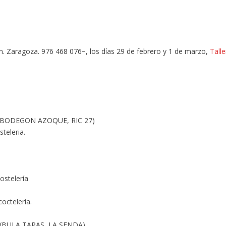
n. Zaragoza. 976 468 076−, los días 29 de febrero y 1 de marzo,
Talle
n (BODEGON AZOQUE, RIC 27)
teleria.
ostelería
coctelería.
n (BULA TAPAS, LA SENDA).