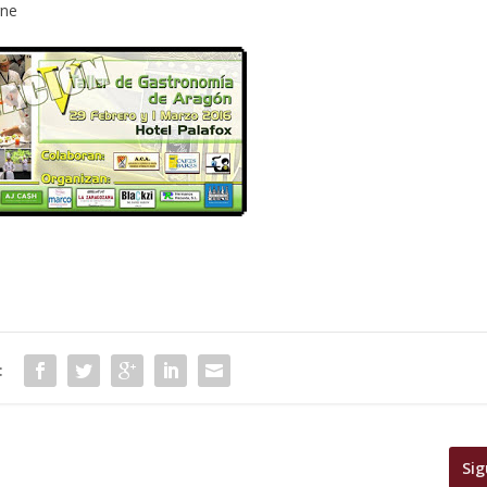
gne
:
Sig