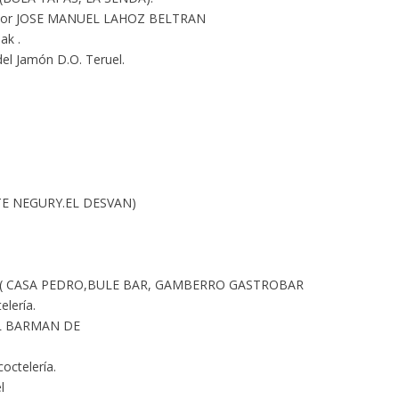
t por JOSE MANUEL LAHOZ BELTRAN
ak .
del Jamón D.O. Teruel.
 RTE NEGURY.EL DESVAN)
gón ( CASA PEDRO,BULE BAR, GAMBERRO GASTROBAR
elería.
DEL BARMAN DE
coctelería.
l