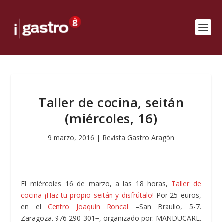
Taller de cocina, seitán
(miércoles, 16)
9 marzo, 2016
|
Revista Gastro Aragón
El miércoles 16 de marzo, a las 18 horas,
Taller de
cocina ¡Haz tu propio seitán y disfrútalo!
Por 25 euros,
en el
Centro Joaquín Roncal
–San Braulio, 5-7.
Zaragoza. 976 290 301−, organizado por: MANDUCARE.