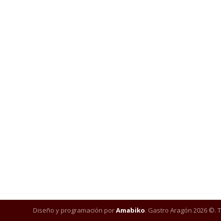
Diseño y programación por
Amabiko
. Gastro Aragón 2026 ©. 