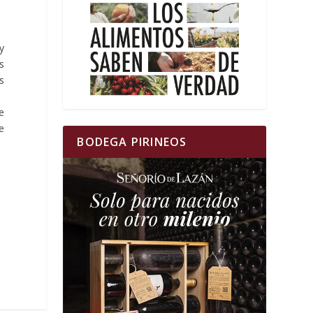
y
s
s
e
e
BODEGA PIRINEOS