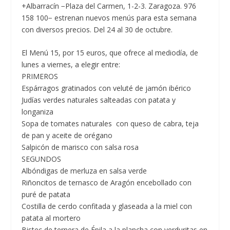
+Albarracín −Plaza del Carmen, 1-2-3. Zaragoza. 976
158 100− estrenan nuevos menús para esta semana
con diversos precios. Del 24 al 30 de octubre.
El
Menú 15, por 15 euros,
que ofrece al mediodía, de
lunes a viernes, a elegir entre:
PRIMEROS
Espárragos gratinados con veluté de jamón ibérico
Judías verdes naturales salteadas con patata y
longaniza
Sopa de tomates naturales con queso de cabra, teja
de pan y aceite de orégano
Salpicón de marisco con salsa rosa
SEGUNDOS
Albóndigas de merluza en salsa verde
Riñoncitos de ternasco de Aragón encebollado con
puré de patata
Costilla de cerdo confitada y glaseada a la miel con
patata al mortero
Bistec de ternera de Épila a la plancha con verduritas en