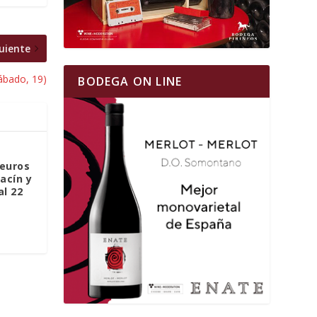
uiente
ábado, 19)
BODEGA ON LINE
 euros
racín y
al 22