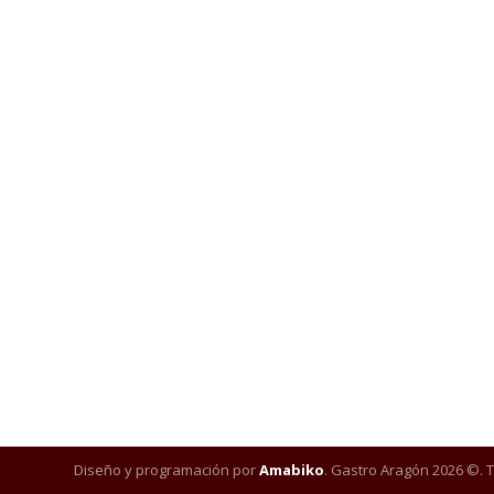
Diseño y programación por
Amabiko
. Gastro Aragón 2026 ©. 