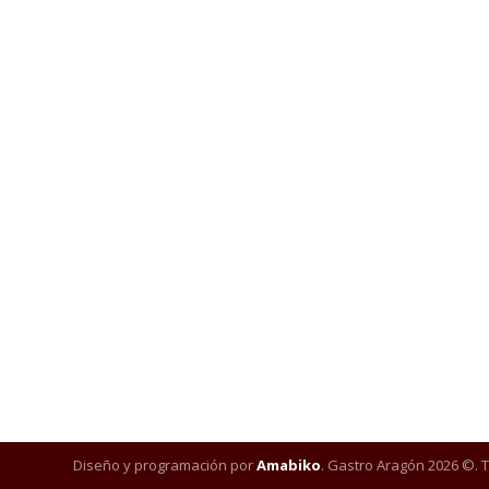
Diseño y programación por
Amabiko
. Gastro Aragón 2026 ©. 