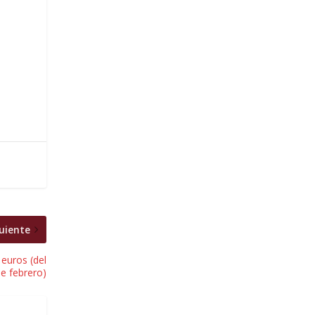
uiente
euros (del
de febrero)