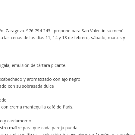
/n. Zaragoza. 976 794 243− propone para San Valentín su menú
las cenas de los días 11, 14 y 18 de febrero, sábado, martes y
gala, emulsión de tártara picante.
 escabechado y aromatizado con ajo negro
zado con su sobrasada dulce
tado
i, con crema mantequilla café de París.
cao y cardamomo.
stro maître para que cada pareja pueda
r sus platos. En esta selección incluye vinos de Aragón, nacionales 