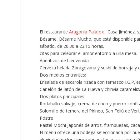
El restaurante
Aragonia Palafox
−Casa Jiménez, s
Bésame, Bésame Mucho, que está disponible para 
sábado, de 20.30 a 23.15 horas.
citas para celebrar el amor entorno a una mesa.
Aperitivos de bienvenida
Cerveza helada Zaragozana y sushi de borraja y ci
Dos medios entrantes:
Ensalada de escarola rizada con ternasco I.G.P.
Canelón de latón de La Fueva y chirivía carameli
Dos platos principales:
Rodaballo salvaje, crema de coco y puerro confi
Solomillo de ternera del Pirineo, San Feliú de Ver
Postre
Pastel Mochi Japonés de arroz, frambuesas, ca
El menú ofrece una bodega seleccionada por nue
elegir uno de los vinos propuestos para acompaña