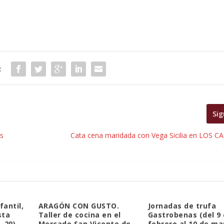
:
Sig
s
Cata cena maridada con Vega Sicilia en LOS
fantil,
ARAGÓN CON GUSTO.
Jornadas de trufa
sta
Taller de cocina en el
Gastrobenas (del 9
 20)
Mercado San Vicente de
febrero al 10 de ma