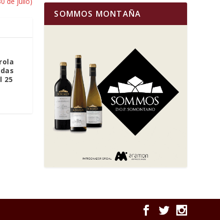
30 de julio)
SOMMOS MONTAÑA
rola
adas
l 25