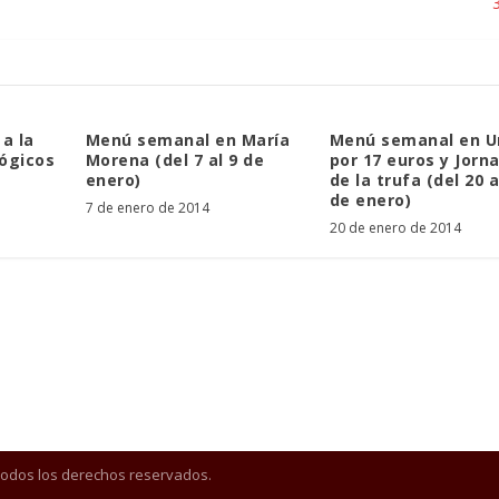
 a la
Menú semanal en María
Menú semanal en U
lógicos
Morena (del 7 al 9 de
por 17 euros y Jorn
enero)
de la trufa (del 20 a
de enero)
7 de enero de 2014
20 de enero de 2014
Todos los derechos reservados.