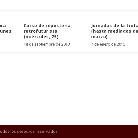
ara
Curso de repostería
Jornadas de la truf
lunes,
retrofuturista
(hasta mediados d
(miércoles, 25)
marzo)
18 de septiembre de 2013
7 de enero de 2015
Todos los derechos reservados.