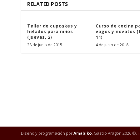
RELATED POSTS
Taller de cupcakes y
Curso de cocina p
helados para niños
vagos y novatos (
(jueves, 2)
11)
28 de junio de 2015
4 de junio de 2018
Diseño y programación por
Amabiko
. Gastro Aragón 2026 ©. 