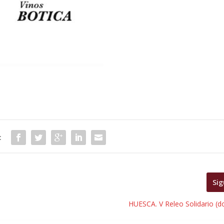
:
Sig
)
HUESCA. V Releo Solidario (d