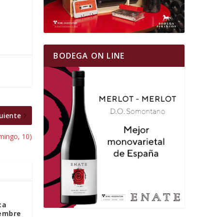
BODEGA ON LINE
uiente
mingo, 10)
ca
iembre