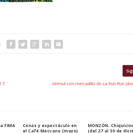
:
Sig
l 7
Vermut con mercadillo de La Run Run (do
ia FIMA
Cenas y espectáculo en
MONZÓN. Chiquicin
el Café Meccano (mayo)
(del 27 al 30 de dic