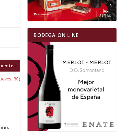
BODEGA ON LINE
uiente
jueves, 30)
enes