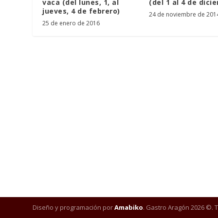
vaca (del lunes, 1, al
(del 1 al 4 de dici
jueves, 4 de febrero)
24 de noviembre de 201
25 de enero de 2016
Diseño y programación por
Amabiko
. Gastro Aragón 2026 ©. 