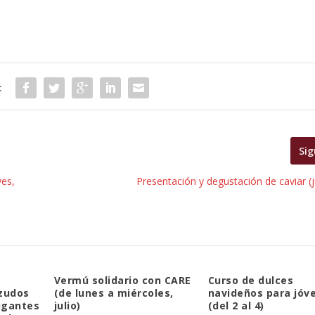
:
Sig
ves,
Presentación y degustación de caviar (
Vermú solidario con CARE
Curso de dulces
zudos
(de lunes a miércoles,
navideños para jóv
igantes
julio)
(del 2 al 4)