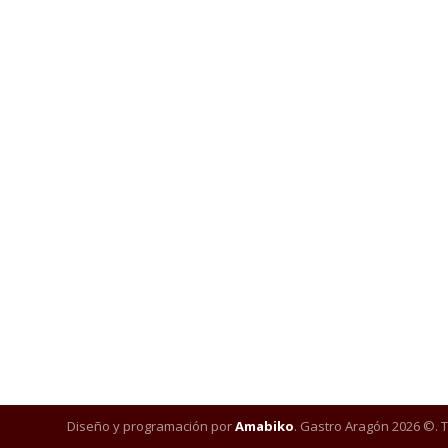
Diseño y programación por
Amabiko
. Gastro Aragón 2026 ©. 