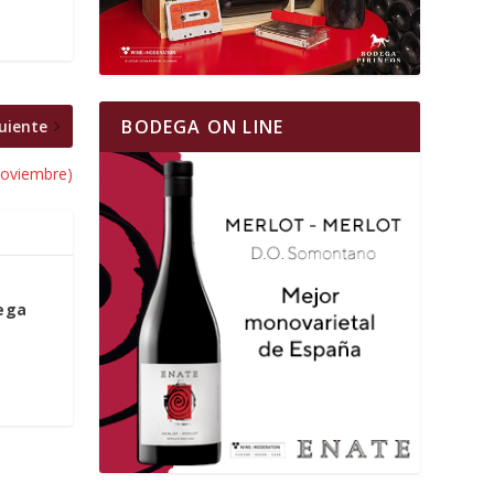
BODEGA ON LINE
uiente
noviembre)
iega