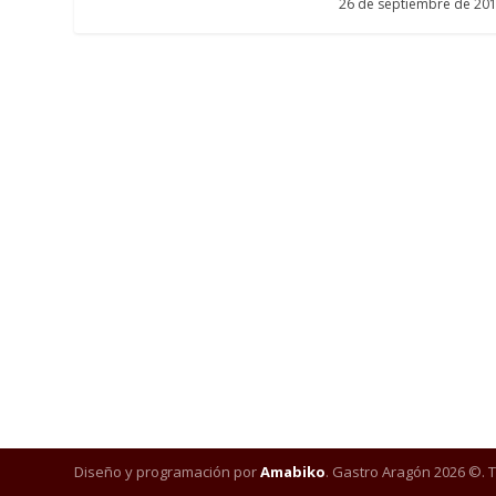
26 de septiembre de 20
Diseño y programación por
Amabiko
. Gastro Aragón 2026 ©. 