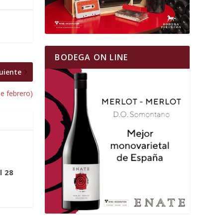
BODEGA ON LINE
uiente
e febrero)
l 28