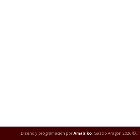
Diseño y programación por
Amabiko
. Gastro Aragón 2026 ©. 