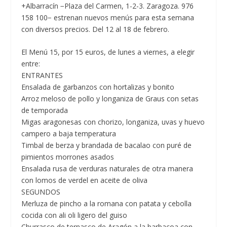
+Albarracín −Plaza del Carmen, 1-2-3. Zaragoza. 976
158 100− estrenan nuevos menús para esta semana
con diversos precios. Del 12 al 18 de febrero.
El
Menú 15, por 15 euros,
de lunes a viernes, a elegir
entre:
ENTRANTES
Ensalada de garbanzos con hortalizas y bonito
Arroz meloso de pollo y longaniza de Graus con setas
de temporada
Migas aragonesas con chorizo, longaniza, uvas y huevo
campero a baja temperatura
Timbal de berza y brandada de bacalao con puré de
pimientos morrones asados
Ensalada rusa de verduras naturales de otra manera
con lomos de verdel en aceite de oliva
SEGUNDOS
Merluza de pincho a la romana con patata y cebolla
cocida con ali oli ligero del guiso
Churrasco de ternasco de Aragón a la barbacoa con