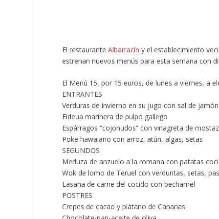
El restaurante
Albarracín
y el establecimiento ve
estrenan nuevos menús para esta semana con div
El
Menú 15, por 15 euros,
de lunes a viernes, a el
ENTRANTES
Verduras de invierno en su jugo con sal de jam
Fideua marinera de pulpo gallego
Espárragos “cojonudos” con vinagreta de mostaz
Poke hawaiano con arroz, atún, algas, setas
SEGUNDOS
Merluza de anzuelo a la romana con patatas cocid
Wok de lomo de Teruel con verduritas, setas, pas
Lasaña de carne del cocido con bechamel
POSTRES
Crepes de cacao y plátano de Canarias
Chocolate-pan-aceite de oliva