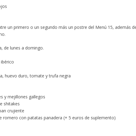
ojos
 entre un primero o un segundo más un postre del Menú 15, además d
no.
a, de lunes a domingo.
ón ibérico
a, huevo duro, tomate y trufa negra
tes y mejillones gallegos
 de shitakes
 pan crujiente
de romero con patatas panadera (+ 5 euros de suplemento)