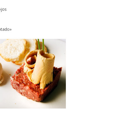
ojos
ptado»