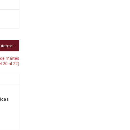
uiente
(de martes
l 20 al 22)
icas