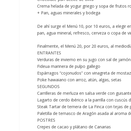
Crema helada de yogur griego y sopa de frutos r
+ Pan, aguas minerales y bodega
De ahí surge el
Menú 10, por 10 euros
, a elegir
pan, agua mineral, refresco, cerveza o copa de vi
Finalmente, el
Menú 20, por 20 euros,
al mediodí
ENTRANTES
Verduras de invierno en su jugo con sal de jam
Fideua marinera de pulpo gallego
Espárragos “cojonudos” con vinagreta de mostaz
Poke hawaiano con arroz, atún, algas, setas
SEGUNDOS
Carrilleras de merluza en salsa verde con guisan
Lagarto de cerdo ibérico a la parrilla con cuscús
Steak Tartar de ternera de La Finca con tejas de
Paletilla de ternasco de Aragón asada al aroma 
POSTRES
Crepes de cacao y plátano de Canarias