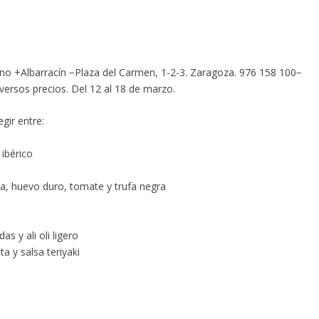
cino +Albarracín −Plaza del Carmen, 1-2-3. Zaragoza. 976 158 100−
ersos precios. Del 12 al 18 de marzo.
egir entre:
ón ibérico
a, huevo duro, tomate y trufa negra
as y ali oli ligero
ta y salsa teriyaki