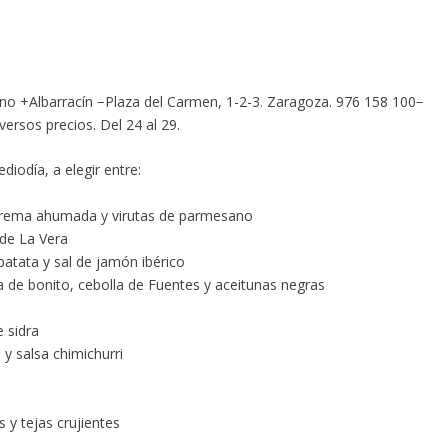
cino +Albarracín −Plaza del Carmen, 1-2-3. Zaragoza. 976 158 100−
rsos precios. Del 24 al 29.
diodía, a elegir entre:
n crema ahumada y virutas de parmesano
n de La Vera
atata y sal de jamón ibérico
 de bonito, cebolla de Fuentes y aceitunas negras
 de sidra
ra y salsa chimichurri
 y tejas crujientes