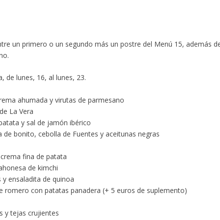
entre un primero o un segundo más un postre del Menú 15, además d
no.
, de lunes, 16, al lunes, 23.
n crema ahumada y virutas de parmesano
n de La Vera
atata y sal de jamón ibérico
 de bonito, cebolla de Fuentes y aceitunas negras
e crema fina de patata
n mahonesa de kimchi
es y ensaladita de quinoa
de romero con patatas panadera (+ 5 euros de suplemento)
 y tejas crujientes