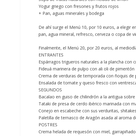
Yogur griego con fresones y frutos rojos
+ Pan, aguas minerales y bodega
De ahí surge el
Menú 10, por 10 euros,
a elegir 
pan, agua mineral, refresco, cerveza o copa de vi
Finalmente, el
Menú 20, por 20 euros,
al mediodía
ENTRANTES
Espárragos trigueros naturales a la plancha co
Fideuá marinera de pulpo con ali oli de pimentó
Crema de verduras de temporada con ñoquis de p
Ensalada de tomate y queso fresco con ventresca
SEGUNDOS
Bacalao en guiso de chilindrón a la antigua sobr
Tataki de presa de cerdo ibérico marinada co
Conejo en escabeche con sus verduritas, shitak
Paletilla de ternasco de Aragón asada al aroma 
POSTRES
Crema helada de requesón con miel, garrapiñados