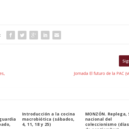
:
Sig
es,
Jornada El futuro de la PAC (v
Introducción a la cocina
MONZÓN. Replega, 
guardia
macrobiótica (sábados,
nacional del
bado,
4, 11, 18 y 25)
coleccionismo (días