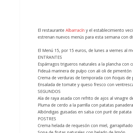
El restaurante
Albarracín
y el establecimiento ve
estrenan nuevos menús para esta semana con dive
El
Menú 15, por 15 euros,
de lunes a viernes al me
ENTRANTES
Espárragos trigueros naturales a la plancha co
Fideuá marinera de pulpo con ali oli de pimentó
Crema de verduras de temporada con ñoquis de p
Ensalada de tomate y queso fresco con ventresca
SEGUNDOS
Ala de raya asada con refrito de ajos al vinagre
Pluma de cerdo a la parrilla con patatas panade
Albóndigas guisadas en salsa con puré de patata
POSTRES
Crema helada de requesón con miel, garrapiñados
Sopa de frutas naturales con helado de limón