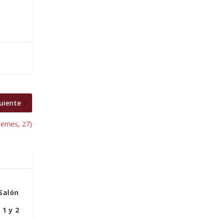
uiente
iernes, 27)
Salón
 1 y 2