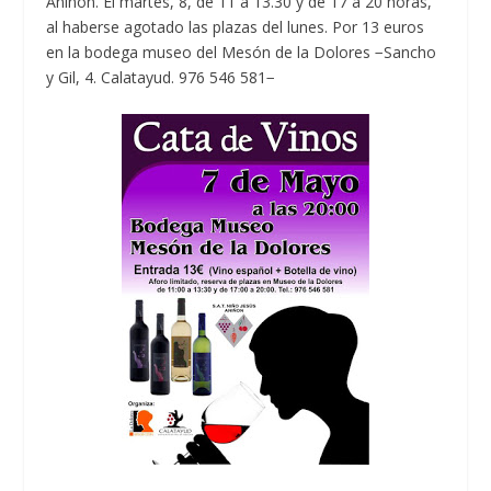
Aniñón. El martes, 8, de 11 a 13.30 y de 17 a 20 horas,
al haberse agotado las plazas del lunes. Por 13 euros
en la bodega museo del Mesón de la Dolores −Sancho
y Gil, 4. Calatayud. 976 546 581−