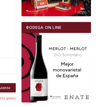
BODEGA ON LINE
uiente
os (junio)